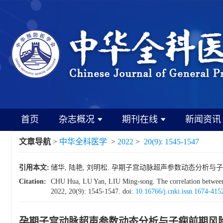
首页
杂志概况
期刊在线
新闻资讯
文章导航
>
中华全科医学
>
2022
>
20(9): 1545-1547
引用本文:
储华, 陆艳, 刘明松. 孕期子宫动脉超声参数动态分析与子痫前期风险
Citation:
CHU Hua, LU Yan, LIU Ming-song. The correlation between th
2022, 20(9): 1545-1547.
doi:
10.16766/j.cnki.issn.1674-41
孕期子宫动脉超声参数动态分析与子痫前期风