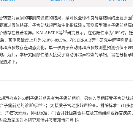
[
管转变为宽阔的非肌肉通道的结果，是导致全球不良母婴结局的重要原因
要通过母体特征、子宫动脉超声和生化指标建立预测模型筛查子痫前期高
[
4
]
值存在显著差异。KALAFAT E等
研究显示，在假阳性率为10%时，妊娠
[
5
]
预测灵敏度上升为62.0%~89.5%。在SERRA B等
研究中解释称是由
脉超声参数存在动态变化，单一孕周子宫动脉超声参数测量预测价值不理
的。为此，本研究回顾性纳入接受子宫动脉超声检查的孕妇，旨在分析孕
报道如下。
宫动脉超声检查的60例子痫前期患者为子痫前期组，另纳入同期接受子宫动脉超
[
6
]
符合子痫前期的诊断标准
；(2)接受子宫动脉超声检查。排除标准：(1)多胎
；(2)首次妊娠。排除标准：(1)合并妊娠期合并症及其他组织或器官疾病；
对象及家属对本研究知情并签署知情同意书。