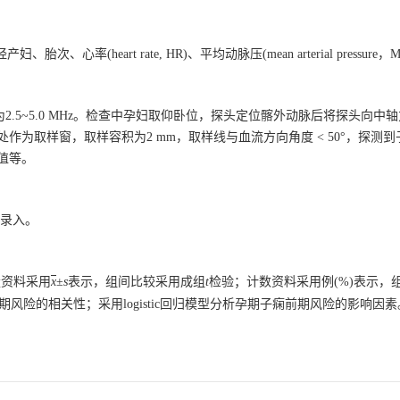
heart rate, HR)、平均动脉压(mean arterial pressure，
频率为2.5~5.0 MHz。检查中孕妇取仰卧位，探头定位髂外动脉后将探头向
作为取样窗，取样容积为2 mm，取样线与血流方向角度 < 50°，探测
D值等。
行录入。
量资料采用
x
±
s
表示，组间比较采用成组
t
检验；计数资料采用例(%)表示，
期风险的相关性；采用logistic回归模型分析孕期子痫前期风险的影响因