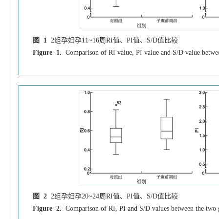
图 1
2组孕妇孕11~16周RI值、PI值、S/D值比较
Figure 1.
Comparison of RI value, PI value and S/D value betwe
图 2
2组孕妇孕20~24周RI值、PI值、S/D值比较
Figure 2.
Comparison of RI, PI and S/D values between the two g