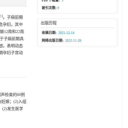
PDF下载量:
3
被引次数:
9
1
]
。子痫前期
出版历程
危孕妇，其中
12周和22周
收稿日期:
2021-12-14
于子痫前期具
网络出版日期:
2022-11-29
想。表明动态
期孕妇子宫动
声检查的60例
妊娠；(2)入组
(2)发生医学