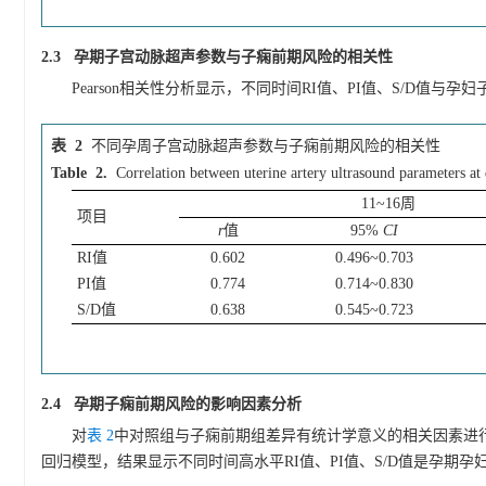
2.3 孕期子宫动脉超声参数与子痫前期风险的相关性
Pearson相关性分析显示，不同时间RI值、PI值、S/D值与孕
表 2
不同孕周子宫动脉超声参数与子痫前期风险的相关性
Table 2.
Correlation between uterine artery ultrasound parameters at 
11~16周
项目
r
值
95%
CI
RI值
0.602
0.496~0.703
PI值
0.774
0.714~0.830
S/D值
0.638
0.545~0.723
2.4 孕期子痫前期风险的影响因素分析
对
表 2
中对照组与子痫前期组差异有统计学意义的相关因素进
回归模型，结果显示不同时间高水平RI值、PI值、S/D值是孕期孕