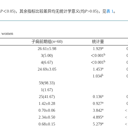
均
P
＜0.05)，其余指标比较差异均无统计学意义(均
P
>0.05)，见
表 1
。
nt women
子痫前期组(
n
=60)
统计量
a
26.61±5.98
1.929
b
3(5.00)
＜0.001
b
4(6.67)
＜0.001
a
24.69±3.05
1.453
b
1.034
59(98.33)
1(1.67)
a
25(41.67)
0.136
a
1.42±0.28
0.927
a
0.70±0.06
3.842
<
a
2.34±0.50
4.895
<
a
0.68±0.15
5.279
<