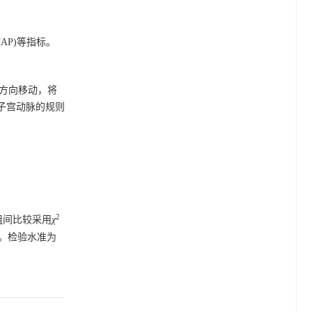
MAP)等指标。
中轴方向移动，将
到子宫动脉的规则
2
组间比较采用
χ
素。检验水准为