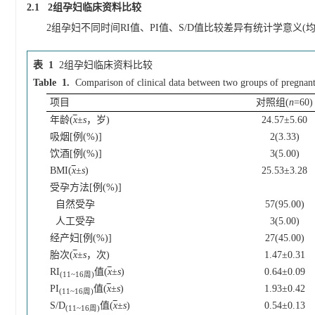
2.1 2组孕妇临床资料比较
2组孕妇不同时间RI值、PI值、S/D值比较差异有统计学意义(
表 1
2组孕妇临床资料比较
Table 1.
Comparison of clinical data between two groups of pregna
项目
对照组(
n
=60)
年龄(
x
±
s
，岁)
24.57±5.60
吸烟[例(%)]
2(3.33)
饮酒[例(%)]
3(5.00)
BMI(
x
±
s
)
25.53±3.28
受孕方法[例(%)]
自然受孕
57(95.00)
人工受孕
3(5.00)
经产妇[例(%)]
27(45.00)
胎次(
x
±
s
，次)
1.47±0.31
RI
值(
x
±
s
)
0.64±0.09
(11~16周)
PI
值(
x
±
s
)
1.93±0.42
(11~16周)
S/D
值(
x
±
s
)
0.54±0.13
(11~16周)