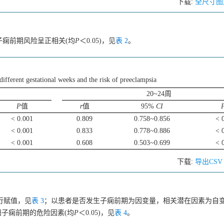
下载:
全尺寸图
妇子痫前期风险呈正相关(均
P
＜0.05)，见
表 2
。
different gestational weeks and the risk of preeclampsia
20~24周
P
值
r
值
95%
CI
< 0.001
0.809
0.758~0.856
< 
< 0.001
0.833
0.778~0.886
< 
< 0.001
0.608
0.503~0.699
< 
下载:
导出CS
行赋值，见
表 3
；以患者是否发生子痫前期为因变量，相关潜在因素为自变量建立
妇子痫前期的危险因素(均
P
＜0.05)，见
表 4
。