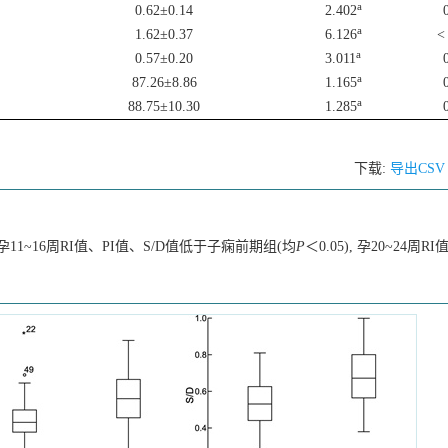
a
0.62±0.14
2.402
a
1.62±0.37
6.126
<
a
0.57±0.20
3.011
a
87.26±8.86
1.165
a
88.75±10.30
1.285
下载:
导出CS
1~16周RI值、PI值、S/D值低于子痫前期组(均
P
＜0.05), 孕20~24周R