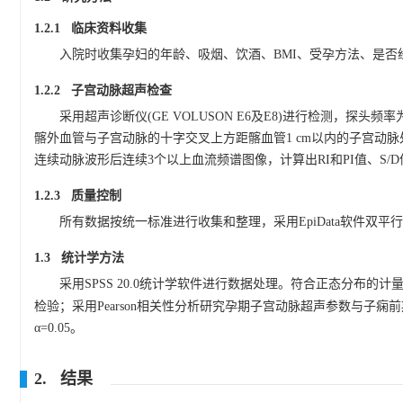
1.2.1 临床资料收集
入院时收集孕妇的年龄、吸烟、饮酒、BMI、受孕方法、是否经产妇、胎次、心率(
1.2.2 子宫动脉超声检查
采用超声诊断仪(GE VOLUSON E6及E8)进行检测，探头
髂外血管与子宫动脉的十字交叉上方距髂血管1 cm以内的子宫动脉处
连续动脉波形后连续3个以上血流频谱图像，计算出RI和PI值、S/
1.2.3 质量控制
所有数据按统一标准进行收集和整理，采用EpiData软件双平
1.3 统计学方法
采用SPSS 20.0统计学软件进行数据处理。符合正态分布的计
检验；采用Pearson相关性分析研究孕期子宫动脉超声参数与子痫前
α=0.05。
2. 结果