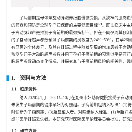
子痫前期是母体螺旋动脉滋养细胞侵袭受损，从狭窄的肌肉血
[
2
]
的筛查和预防是全球孕产妇保健的主要健康目标
。既往临床中主
[
3
]
子宫动脉超声是预测子痫前期的最强指标
。但在不同孕周其预测价
的子宫动脉超声参数预测子痫前期的灵敏度为24%~50%，在孕26周后，
有显著的个体差异，及其在妊娠过程中随着孕周的增加患者子宫动
监测孕妇子宫动脉超声参数并用于孕妇子痫前期的预测似乎是可行
脉超声参数动态变化情况，并探究其与子痫前期风险的相关性，现
1. 资料与方法
1.1 临床资料
纳入2020年1月—2021年10月在湖州市妇幼保健院接受子
未发生子痫前期的健康孕妇为对照组。子痫前期组纳入标准：(1)
时诊断为子痫前期；(3)胎盘植入者。对照组纳入标准：(1)单胎妊娠
或非医学妊娠丢失者。本研究获得医院医学伦理委员会批准，研究
1.2 研究方法