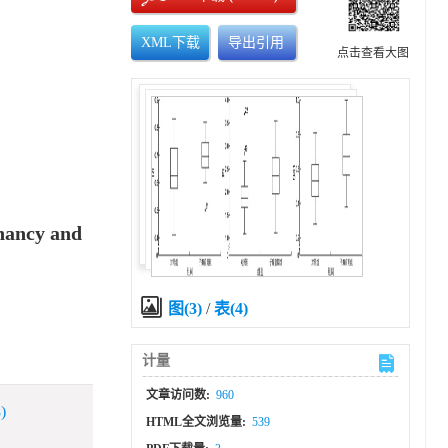
XML下载
导出引用
点击查看大图
gnancy and
图(3)
/
表(4)
计量
文章访问数:
960
)
HTML全文浏览量:
539