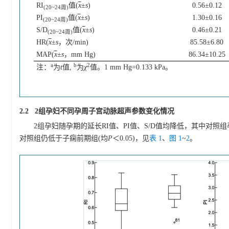
RI
值(
x
±
s
)
0.56±0.12
(20~24周)
PI
值(
x
±
s
)
1.30±0.16
(20~24周)
S/D
值(
x
±
s
)
0.46±0.21
(20~24周)
HR(
x
±
s
，次/min)
85.58±6.80
MAP(
x
±
s
，mm Hg)
86.34±10.25
a
b
2
注：
为
t
值,
为
χ
值。1 mm Hg=0.133 kPa。
2.2 2组孕妇不同孕周子宫动脉超声参数变化情况
2组孕妇随孕期的延长RI值、PI值、S/D值均降低，其中对照组孕1
对照组仍低于子痫前期组(均
P
＜0.05)，见
表 1
、
图 1
~
2
。