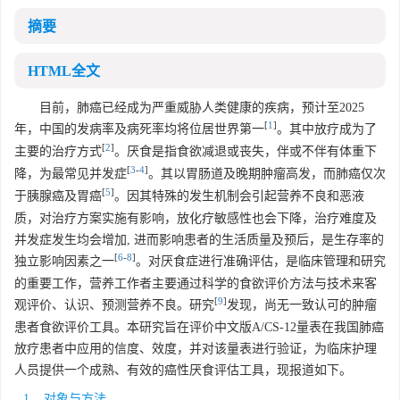
摘要
HTML全文
目前，肺癌已经成为严重威胁人类健康的疾病，预计至2025
[
1
]
年，中国的发病率及病死率均将位居世界第一
。其中放疗成为了
[
2
]
主要的治疗方式
。厌食是指食欲减退或丧失，伴或不伴有体重下
[
3
-
4
]
降，为最常见并发症
。其以胃肠道及晚期肿瘤高发，而肺癌仅次
[
5
]
于胰腺癌及胃癌
。因其特殊的发生机制会引起营养不良和恶液
质，对治疗方案实施有影响，放化疗敏感性也会下降，治疗难度及
并发症发生均会增加, 进而影响患者的生活质量及预后，是生存率的
[
6
-
8
]
独立影响因素之一
。对厌食症进行准确评估，是临床管理和研究
的重要工作，营养工作者主要通过科学的食欲评价方法与技术来客
[
9
]
观评价、认识、预测营养不良。研究
发现，尚无一致认可的肿瘤
患者食欲评价工具。本研究旨在评价中文版A/CS-12量表在我国肺癌
放疗患者中应用的信度、效度，并对该量表进行验证，为临床护理
人员提供一个成熟、有效的癌性厌食评估工具，现报道如下。
1. 对象与方法