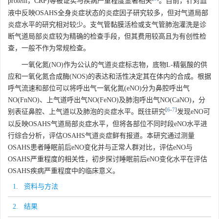
protein，CRP)等被证实与疾病严重程度显著相关
。目前，针对血
液中反映OSAHS全身炎症状态的炎症因子研究较多，但对气道局部
炎症水平的研究相对较少。支气管黏膜活检或支气管肺泡灌洗是诊
断气道局部炎症较为精确的检查手段，但其费用较高且为有创性检
查，一般不作为常规检查。
一氧化氮(NO)作为公认的气道炎症标志物，底物L-精氨酸的供
应和一氧化氮合成酶(NOS)的表达和活性决定其在体内的合成。根据
呼气流速和部位可以将呼出气一氧化氮(eNO)分为鼻腔呼出气
NO(FnNO)、上气道呼出气NO(FeNO)及肺泡呼出气NO(CaNO)，分
[
6
-
7
]
别表征鼻腔、上气道以及肺泡的炎症水平。既往研究
发现eNO可
以反映OSAHS气道局部炎症水平，但将各部位不同时段eNO水平进
行综合分析，评估OSAHS气道炎症鲜有报道。本研究通过测量
OSAHS患者睡眠前后eNO变化并与正常人群对比，评估eNO与
OSAHS严重程度的相关性，初步探讨睡眠前后eNO变化水平在评估
OSAHS疾病严重程度中的临床意义。
1. 资料与方法
2. 结果