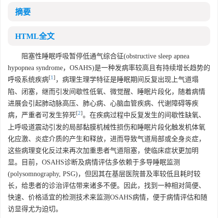
摘要
HTML全文
阻塞性睡眠呼吸暂停低通气综合征(obstructive sleep apnea
hypopnea syndrome，OSAHS)是一种发病率较高且有持续增长趋势的
[
1
]
呼吸系统疾病
，病理生理学特征是睡眠期间反复出现上气道塌
陷、闭塞，继而引发间歇性低氧、微觉醒、睡眠片段化，随着病情
进展会引起肺动脉高压、肺心病、心脑血管疾病、代谢障碍等疾
[
2
]
病，严重者可发生猝死
。在疾病过程中反复发生的间歇性缺氧、
上呼吸道震动引发的局部黏膜机械性损伤和睡眠片段化触发机体氧
化应激、炎症介质的产生和释放，进而导致气道局部或全身炎症，
这些病理变化反过来再次加重患者气道阻塞，使临床症状更加明
显。目前，OSAHS诊断及病情评估多依赖于多导睡眠监测
(polysomnography, PSG)，但因其在基层医院普及率较低且耗时较
长，给患者的诊治评估带来诸多不便。因此，找到一种相对简便、
快速、价格适宜的检测技术来监测OSAHS病情，便于病情评估和随
访显得尤为迫切。