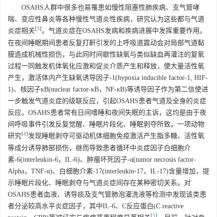
OSAHS人群中很多也易罹患如慢性阻塞性肺疾病、支气管哮
喘、变应性鼻炎等各种慢性气道炎性疾病，研究认为这些都与气道
[
3
]
炎症相关
。气道炎症在OSAHS发病和疾病进展中发挥重要作用。
在夜间睡眠期间患者反复打鼾引发的上呼吸道震动会对局部气道黏
膜造成机械性损伤，与此同时间歇性缺氧与类似缺血再灌注的复氧
过程一同触发机体氧化应激和促炎介质产生和释放，使大量活性氧
产生，激活体内产生缺氧诱导因子-1(hypoxia inducible factor-1, HIF-
1)、核因子κB(nuclear factor-κB，NF-κB)等诱导因子作为第二信使进
一步触发气道炎症的级联反应，引起OSAHS患者气道及全身的炎症
反应。OSAHS患者常有日间嗜睡和夜间失眠的主诉，这均是由于夜
间呼吸事件引发反复觉醒、睡眠片段化、睡眠剥夺所致。一项动物
[
4
]
研究
发现睡眠剥夺可驱动机体细胞免疫激活产生脂多糖、活性氧
等成分诱导肺部损伤，继而导致患者循环中炎症因子白细胞介
素-6(interleukin-6，IL-6)、肿瘤坏死因子-α(tumor necrosis factor-
Alpha，TNF-α)、白细胞介素-17(interleukin-17，IL-17)含量增加，提
示睡眠片段化、睡眠剥夺与气道炎症间存在某种密切关系。对
OSAHS患者血液、诱导痰及支气管肺泡灌洗液等检测中发现该类患
者分泌较高水平炎症因子，其中IL-6、C反应蛋白(C reactive
[
5
]