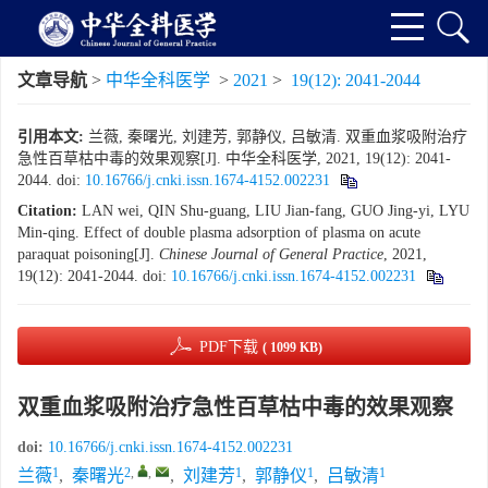
文章导航
>
中华全科医学
>
2021
>
19(12): 2041-2044
引用本文:
兰薇, 秦曙光, 刘建芳, 郭静仪, 吕敏清. 双重血浆吸附治疗
急性百草枯中毒的效果观察[J]. 中华全科医学, 2021, 19(12): 2041-
2044.
doi:
10.16766/j.cnki.issn.1674-4152.002231
Citation:
LAN wei, QIN Shu-guang, LIU Jian-fang, GUO Jing-yi, LYU
Min-qing. Effect of double plasma adsorption of plasma on acute
paraquat poisoning[J].
Chinese Journal of General Practice
, 2021,
19(12): 2041-2044.
doi:
10.16766/j.cnki.issn.1674-4152.002231
PDF下载
( 1099 KB)
双重血浆吸附治疗急性百草枯中毒的效果观察
doi:
10.16766/j.cnki.issn.1674-4152.002231
1
2
,
,
1
1
1
兰薇
,
秦曙光
,
刘建芳
,
郭静仪
,
吕敏清