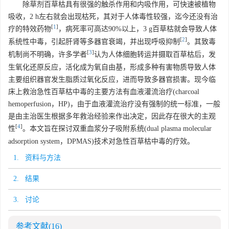
除草剂百草枯具有很强的触杀作用和内吸作用，可快速被植物
吸收，2 h左右就会出现枯死，其对于人体毒性较强，迄今还没有治
[
1
]
疗的特效药物
，病死率可高达90%以上，3 g百草枯就会导致人体
[
2
]
系统性中毒，引起肝肾等多器官衰竭，并出现呼吸抑制
。其致毒
[
3
]
机制尚不明确，许多学者
认为人体细胞转运并摄取百草枯后，发
生氧化还原反应，活化成为氧自由基，形成多种有害物质导致人体
主要组织器官发生脂质过氧化反应，进而导致多器官损害。现今临
床上救治急性百草枯中毒的主要方法有血液灌流治疗(charcoal
hemoperfusion，HP)，由于血液灌流治疗没有强制的统一标准，一般
是由主治医生根据多年救治经验来作出决定，因此存在很大的主观
[
4
]
性
。本文旨在探讨双重血浆分子吸附系统(dual plasma molecular
adsorption system，DPMAS)技术对急性百草枯中毒的疗效。
1. 资料与方法
2. 结果
3. 讨论
参考文献
(16)