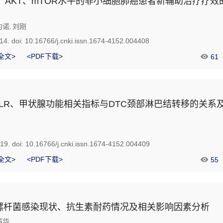
K、AKT、mTOR水平的非小细胞肺癌患者新辅助治疗疗
约诺
刘刚
,
14.
doi:
10.16766/j.cnki.issn.1674-4152.004408
全文>
<PDF下载>
61
、PLR、甲状腺功能相关指标与DTC颈部淋巴结转移的关系
419.
doi:
10.16766/j.cnki.issn.1674-4152.004409
全文>
<PDF下载>
55
螺杆菌感染现状、抗生素耐药情况及相关影响因素分析
振华