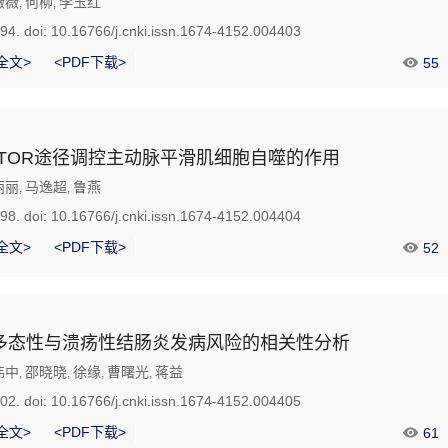
薇薇
何柳
李玉红
,
,
394.
doi:
10.16766/j.cnki.issn.1674-4152.004403
全文>
<PDF下载>
55
过mTOR途径调控主动脉平滑肌细胞自噬的作用
丽丽
马逸超
鲁燕
,
,
398.
doi:
10.16766/j.cnki.issn.1674-4152.004404
全文>
<PDF下载>
52
多态性与溃疡性结肠炎发病风险的相关性分析
伟中
邵晓晓
徐缘
曹曙光
蒋益
,
,
,
,
402.
doi:
10.16766/j.cnki.issn.1674-4152.004405
全文>
<PDF下载>
61