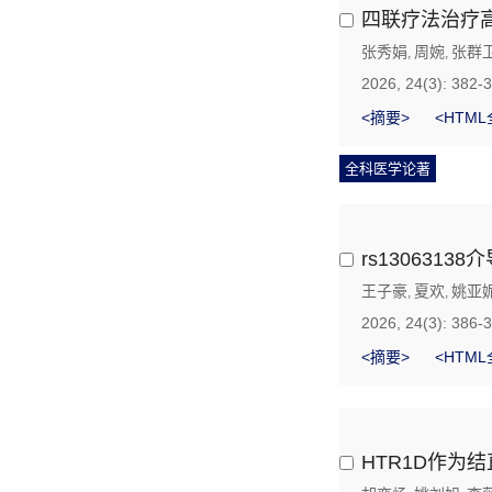
四联疗法治疗高
张秀娟
周婉
张群
,
,
2026, 24(3): 382-
<摘要>
<HTML
全科医学论著
rs130631
王子豪
夏欢
姚亚
,
,
2026, 24(3): 386-
<摘要>
<HTML
HTR1D作为