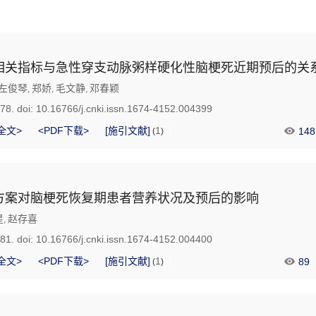
相关指标与急性穿支动脉粥样硬化性脑梗死近期预后的关
左俊琴
郑娇
毛文静
邓春颖
,
,
,
378.
doi:
10.16766/j.cnki.issn.1674-4152.004399
全文>
<PDF下载>
[施引文献]
1
148
(
)
方案对脑梗死恢复期患者营养状况及预后的影响
星
赵存喜
,
381.
doi:
10.16766/j.cnki.issn.1674-4152.004400
全文>
<PDF下载>
[施引文献]
1
89
(
)