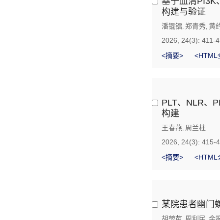
基于血清PI3
构建与验证
潘锟镭
郑青秀
黄
,
,
2026, 24(3): 411-4
<摘要>
<HTML
PLT、NLR
构建
王春燕
周兰柱
,
2026, 24(3): 415-
<摘要>
<HTML
某院患者幽门
胡堃苗
周利民
余
,
,