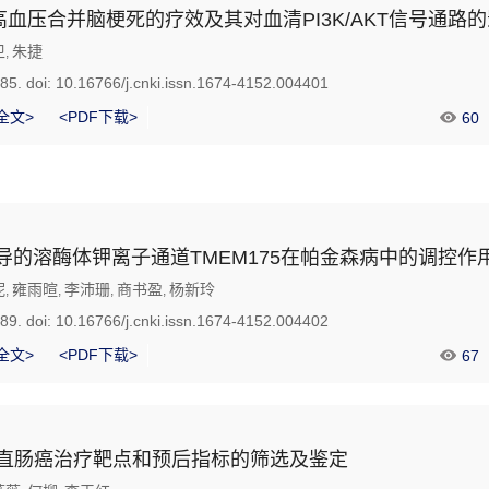
血压合并脑梗死的疗效及其对血清PI3K/AKT信号通路
卫
朱捷
,
385.
doi:
10.16766/j.cnki.issn.1674-4152.004401
全文>
<PDF下载>
60
38介导的溶酶体钾离子通道TMEM175在帕金森病中的调控作
妮
雍雨暄
李沛珊
商书盈
杨新玲
,
,
,
,
389.
doi:
10.16766/j.cnki.issn.1674-4152.004402
全文>
<PDF下载>
67
结直肠癌治疗靶点和预后指标的筛选及鉴定