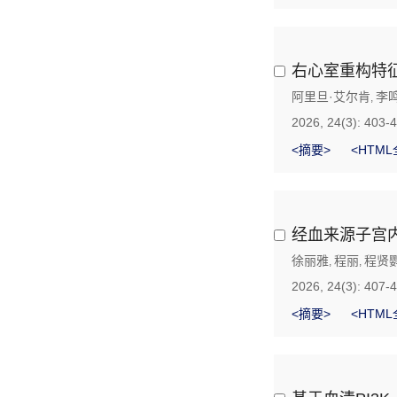
右心室重构特
阿里旦·艾尔肯
李
,
2026, 24(3): 403-
<摘要>
<HTML
经血来源子宫
徐丽雅
程丽
程贤
,
,
2026, 24(3): 407-
<摘要>
<HTML