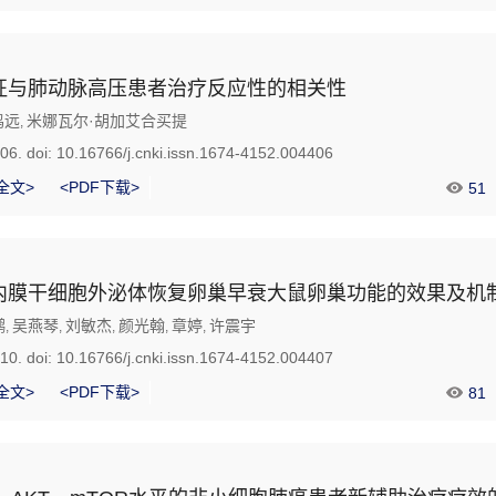
征与肺动脉高压患者治疗反应性的相关性
鸣远
米娜瓦尔·胡加艾合买提
,
406.
doi:
10.16766/j.cnki.issn.1674-4152.004406
全文>
<PDF下载>
51
内膜干细胞外泌体恢复卵巢早衰大鼠卵巢功能的效果及机
鹦
吴燕琴
刘敏杰
颜光翰
章婷
许震宇
,
,
,
,
,
410.
doi:
10.16766/j.cnki.issn.1674-4152.004407
全文>
<PDF下载>
81