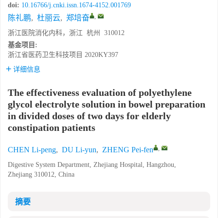
doi:
10.16766/j.cnki.issn.1674-4152.001769
,
陈礼鹏
,
杜丽云
,
郑培奋
浙江医院消化内科，浙江 杭州 310012
基金项目:
浙江省医药卫生科技项目
2020KY397
详细信息
The effectiveness evaluation of polyethylene
glycol electrolyte solution in bowel preparation
in divided doses of two days for elderly
constipation patients
,
CHEN Li-peng
,
DU Li-yun
,
ZHENG Pei-fen
Digestive System Department, Zhejiang Hospital, Hangzhou,
Zhejiang 310012, China
摘要