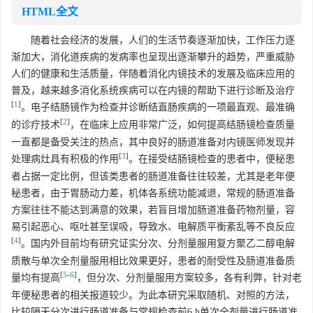
HTML全文
随着社会经济的发展，人们的生活节奏逐渐加快，工作压力逐
渐加大，消化道疾病的发病率也呈现出逐渐攀升的趋势，严重威胁
人们的健康和生活质量，伴随着消化内镜技术的发展及临床应用的
普及，越来越多消化系统疾病可以在内镜的帮助下进行诊断及治疗
[
1
]
。电子结肠镜作为检查并诊断结直肠疾病的一项最直观、最准确
[
2
]
的诊疗技术
，在临床上应用非常广泛，如何提高结肠镜检查质量
一直都是备受关注的热点，其中良好的肠道准备对内镜医师发现并
[
3
]
处理病灶具有积极的作用
。在接受结肠镜检查的患者中，便秘患
者占据一定比例，但该类患者的肠道准备往往较差，尤其是老年便
秘患者，由于胃肠动力差，机体各系统功能减退，常规的肠道准备
方案往往不能达到满意的效果，若盲目增加肠道准备药物剂量，容
易引起恶心、呕吐甚至误吸，导致水、电解质平衡紊乱等不良反应
[
4
]
。国内外目前均有研究证实分次、分剂量服用复方聚乙二醇电解
质散与单次全剂量服用相比效果更好，患者的耐受性及肠道准备质
[
5
-
6
]
量均有提高
，但分次、分剂量服用方案较多，各有利弊，针对老
年便秘患者的相关报道较少。为此本研究采取随机、对照的方法，
比较隔天分次进行肠道准备与常规检查前6 h单次全剂量进行肠道准