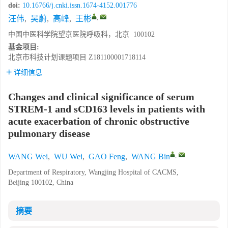
doi:
10.16766/j.cnki.issn.1674-4152.001776
,
汪伟
,
吴蔚
,
高峰
,
王彬
中国中医科学院望京医院呼吸科，北京 100102
基金项目:
北京市科技计划课题项目
Z181100001718114
详细信息
Changes and clinical significance of serum
STREM-1 and sCD163 levels in patients with
acute exacerbation of chronic obstructive
pulmonary disease
,
WANG Wei
,
WU Wei
,
GAO Feng
,
WANG Bin
Department of Respiratory, Wangjing Hospital of CACMS,
Beijing 100102, China
摘要