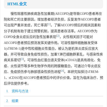
HTML全文
慢性阻塞性肺疾病急性加重期(AECOPD)是导致COPD患者再住
院和死亡的主要原因，增加患者经济负担，反复发作AECOPD患者
[
1
]
可出现严重并发症，死亡率高
。了解AECOPD预后的相关因素和
分子机制有助于建立预警机制，提高患者存活率。AECOPD作为
[
2
]
COPD全身炎症反应的急性加重表现
，炎性相关因子可能对
AECOPD患者预后预测发挥关键作用。可溶性髓样细胞触发受体
1(sTREM-1)是中性粒细胞炎性蛋白，被认为是机体炎症反应放大
器，并可导致自身免疫性损伤，加重T淋巴细胞群紊乱，与感染性疾
[
3
]
病关系密切
。可溶性血红蛋白道夫受体(sCD163)是具有趋化、免
疫、炎性调节等多种生物学作用的跨膜糖蛋白，可通过介导炎症反
[
4
]
应、免疫损伤参与肺部感染性损伤进程
。本研究拟探讨sTREM-
1、sCD163在AECOPD患者预后中的评价价值，旨在为临床治疗、预
后评估提供参考。
1. 资料与方法
2. 结果