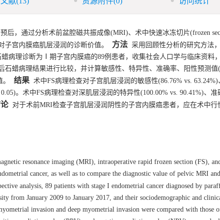
引文献
(13)
资源附件
(0)
访问统计
分析术前盆腔磁共振成像(MRI)、术中快速冰冻切片(frozen secti
方法
S对子宫内膜癌肌层浸润的诊断价值。
采用回顾性分析的研究方法，选
经石蜡病理诊断为Ⅰ期子宫内膜癌的89例患者，收集社会人口学与临床资料
后石蜡病理结果进行比较，并计算敏感性、特异性、准确率、阳性预测值(P
结果
值。
术中FS病理检查对子宫肌层浸润的敏感性(86.76% vs. 63.24%
 0.05)。术中FS病理检查对深肌层浸润的特异性(100.00% vs. 90.41%)、准确率
结论
对于术前MRI检查子宫肌层浸润阴性的子宫内膜癌患者，应在术中行
magnetic resonance imaging (MRI), intraoperative rapid frozen section (FS), an
ndometrial cancer, as well as to compare the diagnostic value of pelvic MRI and
ctive analysis, 89 patients with stage I endometrial cancer diagnosed by paraff
ity from January 2009 to January 2017, and their sociodemographic and clinic
 myometrial invasion and deep myometrial invasion were compared with those o