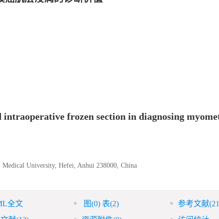
 intraoperative frozen section in diagnosing myomet
 Medical University, Hefei, Anhui 238000, China
ML全文
图
(0)
表
(2)
参考文献
(21