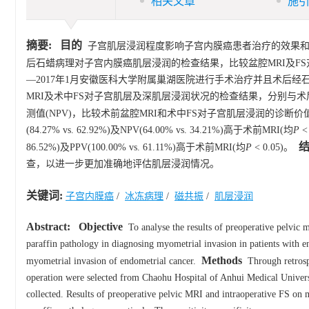
相关文章
施
摘要:
目的
子宫肌层浸润程度影响子宫内膜癌患者治疗的效果和预后，通过
后石蜡病理对子宫内膜癌肌层浸润的检查结果，比较盆腔MRI及F
—2017年1月安徽医科大学附属巢湖医院进行手术治疗并且术后
MRI及术中FS对子宫肌层及深肌层浸润状况的检查结果，分别与术
测值(NPV)，比较术前盆腔MRI和术中FS对子宫肌层浸润的诊断价
(84.27% vs. 62.92%)及NPV(64.00% vs. 34.21%)高于术前MRI(均
P
<
86.52%)及PPV(100.00% vs. 61.11%)高于术前MRI(均
P
< 0.05)。
查，以进一步更加准确地评估肌层浸润情况。
关键词:
子宫内膜癌
/
冰冻病理
/
磁共振
/
肌层浸润
Abstract:
Objective
To analyse the results of preoperative pelvic 
paraffin pathology in diagnosing myometrial invasion in patients with e
Methods
myometrial invasion of endometrial cancer.
Through retrospe
operation were selected from Chaohu Hospital of Anhui Medical Univers
collected. Results of preoperative pelvic MRI and intraoperative FS on