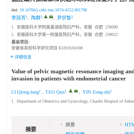
doi:
10.16766/j.cnki.issn.1674-4152.001790
1
1
,
,
2
李琼芳
,
陶群
,
尹宗智
1.
安徽医科大学附属巢湖医院妇产科，安徽 合肥 238000
2.
安徽医科大学第一附属医院妇产科，安徽 合肥 230022
基金项目:
安徽省高校科学研究项目
KJ2018A0188
详细信息
Value of pelvic magnetic resonance imaging and
invasion in patients with endometrial cancer
1
1
,
,
2
LI Qiong-fang
,
TAO Qun
,
YIN Zong-zhi
1.
Department of Obstetrics and Gynecology, Chaohu Hospital of Anhui
摘要
HT
摘要