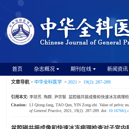
首页
杂志概况
期刊在线
新闻资讯
文章导航
>
中华全科医学
>
2021
>
19(2): 287-289
引用本文:
李琼芳, 陶群, 尹宗智. 盆腔磁共振成像和快速冰冻病理检查对子宫
Citation:
LI Qiong-fang, TAO Qun, YIN Zong-zhi. Value of pelvic magn
of General Practice
, 2021, 19(2): 287-289.
doi:
10.16766/j.
盆腔磁共振成像和快速冰冻病理检查对子宫内