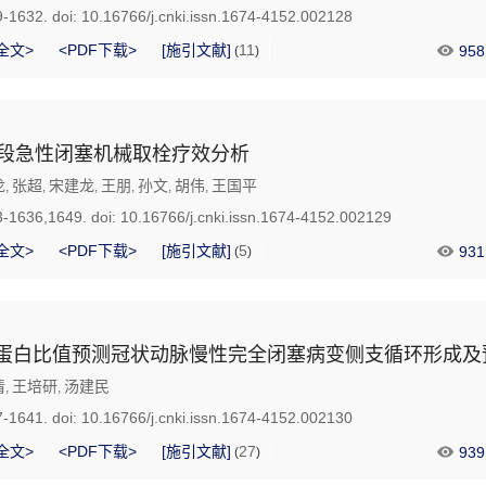
9-1632.
doi:
10.16766/j.cnki.issn.1674-4152.002128
全文>
<PDF下载>
[施引文献]
11
958
(
)
2段急性闭塞机械取栓疗效分析
龙
张超
宋建龙
王朋
孙文
胡伟
王国平
,
,
,
,
,
,
3-1636,1649.
doi:
10.16766/j.cnki.issn.1674-4152.002129
全文>
<PDF下载>
[施引文献]
5
931
(
)
白蛋白比值预测冠状动脉慢性完全闭塞病变侧支循环形成及
倩
王培研
汤建民
,
,
7-1641.
doi:
10.16766/j.cnki.issn.1674-4152.002130
全文>
<PDF下载>
[施引文献]
27
939
(
)