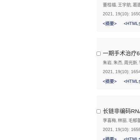
董桂福
王宇航
葛
,
,
2021, 19(10): 165
<摘要>
<HTML
一期手术治疗6
朱岩
朱杰
周光新
,
,
,
2021, 19(10): 165
<摘要>
<HTML
长链非编码RN
李喜梅
林丽
毛郁
,
,
2021, 19(10): 165
<摘要>
<HTML