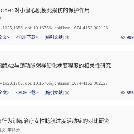
CoR1对小鼠心肌梗死损伤的保护作用
军
1-1625,1653.
doi:
10.16766/j.cnki.issn.1674-4152.002126
全文>
<PDF下载>
[施引文献]
4
999
(
)
脂酶A2与颈动脉粥样硬化病变程度的相关性研究
6-1628,1705.
doi:
10.16766/j.cnki.issn.1674-4152.002127
全文>
<PDF下载>
[施引文献]
5
855
(
)
与行为训练治疗女性膀胱过度活动症的对比研究
晓文
李怀芳
,