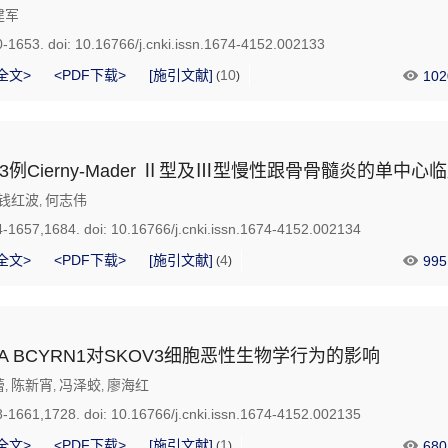
建军
0-1653.
doi:
10.16766/j.cnki.issn.1674-4152.002133
全文>
<PDF下载>
[施引文献]
10
102
(
)
3例Cierny-Mader Ⅱ型及Ⅲ型慢性跟骨骨髓炎的单中心
钱红波
何志伟
,
4-1657,1684.
doi:
10.16766/j.cnki.issn.1674-4152.002134
全文>
<PDF下载>
[施引文献]
4
995
(
)
A BCYRN1对SKOV3细胞恶性生物学行为的影响
蕾
陈新宵
冯泽蛟
廖海红
,
,
,
8-1661,1728.
doi:
10.16766/j.cnki.issn.1674-4152.002135
全文>
<PDF下载>
[施引文献]
1
680
(
)