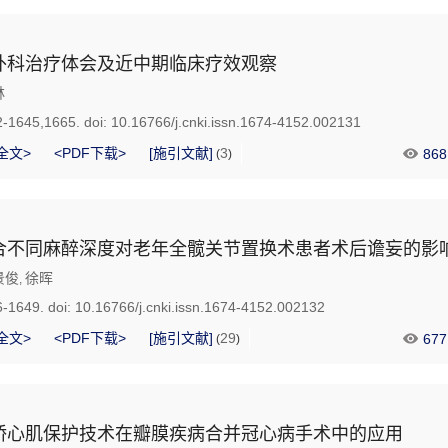
外科治疗体会及近中期临床疗效观察
林
2-1645,1665.
doi:
10.16766/j.cnki.issn.1674-4152.002131
全文>
<PDF下载>
[施引文献]
3
868
(
)
合不同麻醉深度对老年全髋关节置换术患者术后谵妄的影
景俊
徐晖
,
6-1649.
doi:
10.16766/j.cnki.issn.1674-4152.002132
全文>
<PDF下载>
[施引文献]
29
677
(
)
桥心肌保护技术在瓣膜疾病合并冠心病手术中的应用