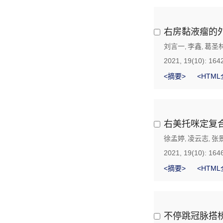
右房黏液瘤的
刘言一
李鑫
葛圣
,
,
2021, 19(10): 164
<摘要>
<HTML
右美托咪定复
徐孟婷
凌云志
张
,
,
2021, 19(10): 164
<摘要>
<HTML
不停跳冠脉搭