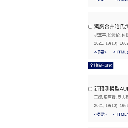
鸡胸合并哈氏
祝宝丰
段贤伦
钟
,
,
2021, 19(10): 166
<摘要>
<HTML
全科临床研究
新预测模型AU
王娅
周厚援
罗志
,
,
2021, 19(10): 166
<摘要>
<HTML