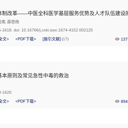
体制改革——中医全科医学基层服务优势及人才队伍建设
奥南
薛思杨
,
5-1618.
doi:
10.16766/j.cnki.issn.1674-4152.002125
全文>
<PDF下载>
[施引文献]
17
137
(
)
基本原则及常见急性中毒的救治
9-1620.
全文>
<PDF下载>
894