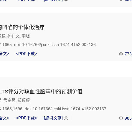
沟凹陷的个体化治疗
稳稳
孙迪文
李旭
,
,
2-1665.
doi:
10.16766/j.cnki.issn.1674-4152.002136
全文>
<PDF下载>
773
LTS评分对缺血性脑卒中的预测价值
强
孟定强
郑颖颖
,
,
6-1668,1696.
doi:
10.16766/j.cnki.issn.1674-4152.002137
全文>
<PDF下载>
[施引文献]
6
985
(
)