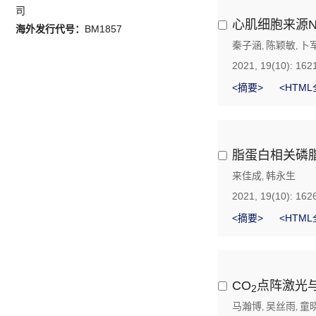
司
心肌细胞来源N
海外发行代号：
BM1857
秦子涵
陈颖敏
卜
,
,
2021, 19(10): 162
<摘要>
<HTML
脂蛋白相关磷
来佳成
韩永生
,
2021, 19(10): 162
<摘要>
<HTML
CO
点阵激光
2
马瀚博
吴丝雨
童
,
,